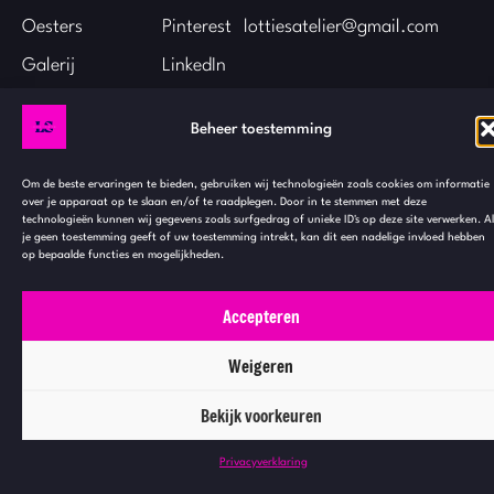
Oesters
Pinterest
lottiesatelier@gmail.com
Galerij
LinkedIn
Over Liselotte
Beheer toestemming
Contact
Om de beste ervaringen te bieden, gebruiken wij technologieën zoals cookies om informatie
over je apparaat op te slaan en/of te raadplegen. Door in te stemmen met deze
technologieën kunnen wij gegevens zoals surfgedrag of unieke ID's op deze site verwerken. Al
je geen toestemming geeft of uw toestemming intrekt, kan dit een nadelige invloed hebben
op bepaalde functies en mogelijkheden.
Accepteren
© Lottie’s
Website by
Privacyverklaring
Verzendbeleid
Weigeren
Atelier 2026
WP Masters
Herroepingsbeleid
Algemene voorwaarden
Bekijk voorkeuren
Privacyverklaring