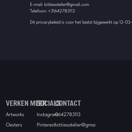
E-mail:
lottiesatelier@gmail.com
Telefoon: +31642783113
Dit privacybeleid is voor het laatst bijgewerkt op 12-0
VERKEN MEER
SOCIALS
CONTACT
Artworks
Instagram
0642783113
Oesters
Pinterest
lottiesatelier@gmail.com