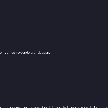
een van de volgende grondslagen:
ersoonsgegevens niet langer dan strikt noodzakelijk is om de doelen te 