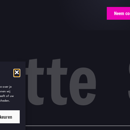
Neem co
e over je
nnen wij
geeft of uw
jkheden.
rkeuren