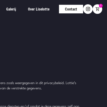
0
Galerij
Over Liselotte
Contact
ns zoals weergegeven in dit privacybeleid. Lottie’s
 van de verstrekte gegevens.
 onze diensten en/of omdat je deze gegevens zelf aan