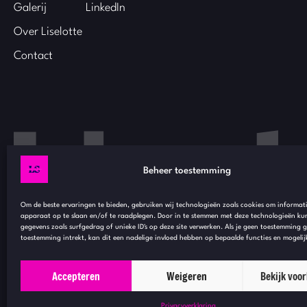
Galerij
LinkedIn
Over Liselotte
Contact
Beheer toestemming
Om de beste ervaringen te bieden, gebruiken wij technologieën zoals cookies om informati
apparaat op te slaan en/of te raadplegen. Door in te stemmen met deze technologieën ku
gegevens zoals surfgedrag of unieke ID's op deze site verwerken. Als je geen toestemming 
toestemming intrekt, kan dit een nadelige invloed hebben op bepaalde functies en mogeli
Accepteren
Weigeren
Bekijk voo
Privacyverklaring